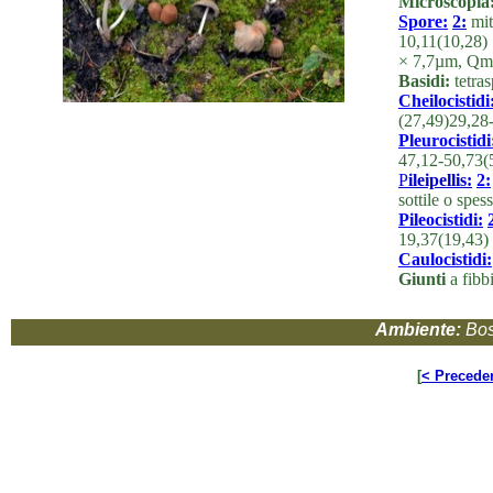
Microscopia
Spore:
2:
mit
10,11(10,28) 
× 7,7µm, Qm= 
Basidi:
tetras
Cheilocistidi
(27,49)29,28
Pleurocistidi
47,12-50,73
P
ileipellis:
2:
sottile o spe
Pileocistidi
:
19,37(19,43)
Caulocistidi:
Giunti
a fibbi
Ambiente:
Bos
[
< Precede