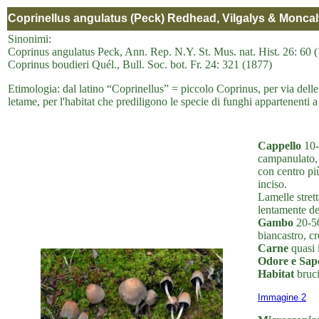
Coprinellus angulatus (Peck) Redhead, Vilgalys & Moncal
Sinonimi:
Coprinus angulatus Peck, Ann. Rep. N.Y. St. Mus. nat. Hist. 26: 60 
Coprinus boudieri Quél., Bull. Soc. bot. Fr. 24: 321 (1877)
Etimologia: dal latino “Coprinellus” = piccolo Coprinus, per via del
letame, per l'habitat che prediligono le specie di funghi appartenenti a
Cappello
10-
campanulato, 
con centro pi
inciso.
Lamelle strett
lentamente del
Gambo
20-50
biancastro, c
Carne
quasi 
Odore e Sap
Habitat
bruci
Immagine 2