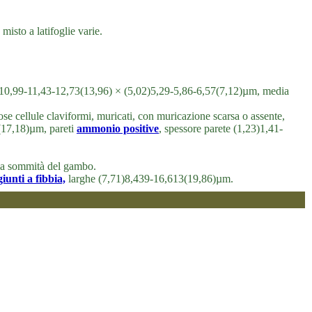
isto a latifoglie varie.
0,43)10,99-11,43-12,73(13,96) × (5,02)5,29-5,86-6,57(7,12)µm, media
se cellule claviformi, muricati, con muricazione scarsa o assente,
(17,18)µm, pareti
ammonio positive
, spessore parete (1,23)1,41-
alla sommità del gambo.
giunti a fibbia,
larghe (7,71)8,439-16,613(19,86)µm.