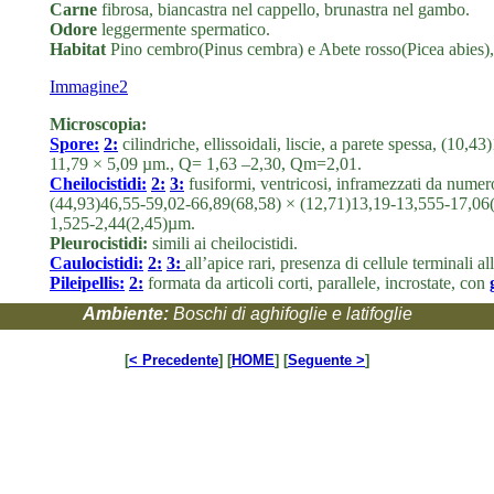
Carne
fibrosa, biancastra nel cappello, brunastra nel gambo.
Odore
leggermente spermatico.
Habitat
Pino cembro(Pinus cembra) e Abete rosso(Picea abies), m
Immagine2
Microscopia:
Spore:
2:
cilindriche, ellissoidali, liscie, a parete spessa, (1
11,79 × 5,09 µm., Q= 1,63 –2,30, Qm=2,01.
Cheilocistidi:
2:
3:
fusiformi, ventricosi, inframezzati da numero
(44,93)46,55-59,02-66,89(68,58) × (12,71)13,19-13,555-17,06
1,525-2,44(2,45)µm.
Pleurocistidi:
simili ai cheilocistidi.
Caulocistidi:
2:
3:
all’apice rari, presenza di cellule terminali 
Pileipellis:
2:
formata da articoli corti, parallele, incrostate, con
Ambiente:
Boschi di aghifoglie e latifoglie
[
< Precedente
] [
HOME
] [
Seguente >
]