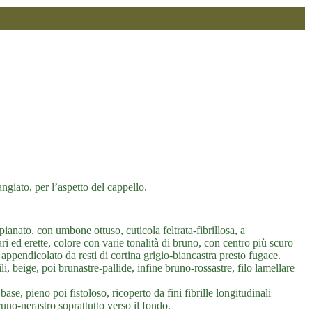
ngiato, per l’aspetto del cappello.
anato, con umbone ottuso, cuticola feltrata-fibrillosa, a
i ed erette, colore con varie tonalità di bruno, con centro più scuro
appendicolato da resti di cortina grigio-biancastra presto fugace.
li, beige, poi brunastre-pallide, infine bruno-rossastre, filo lamellare
se, pieno poi fistoloso, ricoperto da fini fibrille longitudinali
uno-nerastro soprattutto verso il fondo.