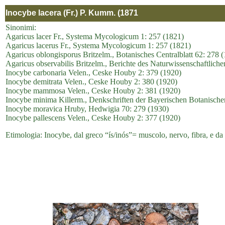
Inocybe lacera (Fr.) P. Kumm. (1871
Sinonimi:
Agaricus lacer Fr., Systema Mycologicum 1: 257 (1821)
Agaricus lacerus Fr., Systema Mycologicum 1: 257 (1821)
Agaricus oblongisporus Britzelm., Botanisches Centralblatt 62: 278 
Agaricus observabilis Britzelm., Berichte des Naturwissenschaftlic
Inocybe carbonaria Velen., Ceske Houby 2: 379 (1920)
Inocybe demitrata Velen., Ceske Houby 2: 380 (1920)
Inocybe mammosa Velen., Ceske Houby 2: 381 (1920)
Inocybe minima Killerm., Denkschriften der Bayerischen Botanische
Inocybe moravica Hruby, Hedwigia 70: 279 (1930)
Inocybe pallescens Velen., Ceske Houby 2: 377 (1920)
Etimologia: Inocybe, dal greco “ís/inós”= muscolo, nervo, fibra, e da “