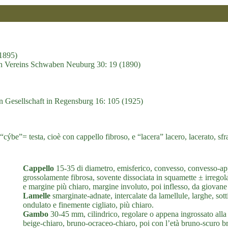
(1895)
hen Vereins Schwaben Neuburg 30: 19 (1890)
n Gesellschaft in Regensburg 16: 105 (1925)
cýbe”= testa, cioè con cappello fibroso, e “lacera” lacero, lacerato, sfra
Cappello
15-35 di diametro, emisferico, convesso, convesso-appi
grossolamente fibrosa, sovente dissociata in squamette ± irregolar
e margine più chiaro, margine involuto, poi inflesso, da giovane 
Lamelle
smarginate-adnate, intercalate da lamellule, larghe, sotti
ondulato e finemente cigliato, più chiaro.
Gambo
30-45 mm, cilindrico, regolare o appena ingrossato alla ba
beige-chiaro, bruno-ocraceo-chiaro, poi con l’età bruno-scuro br