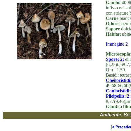
Gambo
40-80
infisso nel s
con striature 
Carne
bianca
Odore
sperma
Sapore
dolcia
Habitat
ubiti
Immagine 2
Microscopia
Spore:
2:
ell
(6,22)6,68-7,
Qm= 1,59.
Basidi: tetras
Cheilocistidi
49,68-66,60(
Caulocistidi:
Pileipellis:
2:
8,77(9,46)µm
Giunti a fibb
Ambiente:
Bos
[
< Precede