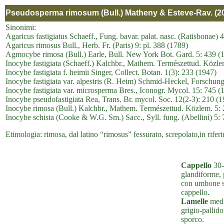
Pseudosperma rimosum (Bull.) Matheny & Esteve-Rav. (2
Sinonimi:
Agaricus fastigiatus Schaeff., Fung. bavar. palat. nasc. (Ratisbonae) 
Agaricus rimosus Bull., Herb. Fr. (Paris) 9: pl. 388 (1789)
Agmocybe rimosa (Bull.) Earle, Bull. New York Bot. Gard. 5: 439 (
Inocybe fastigiata (Schaeff.) Kalchbr., Mathem. Természettud. Közle
Inocybe fastigiata f. heimii Singer, Collect. Botan. 1(3): 233 (1947)
Inocybe fastigiata var. alpestris (R. Heim) Schmid-Heckel, Forschun
Inocybe fastigiata var. microsperma Bres., Iconogr. Mycol. 15: 745 (
Inocybe pseudofastigiata Rea, Trans. Br. mycol. Soc. 12(2-3): 210 (
Inocybe rimosa (Bull.) Kalchbr., Mathem. Természettud. Közlem. 5:
Inocybe schista (Cooke & W.G. Sm.) Sacc., Syll. fung. (Abellini) 5:
Etimologia: rimosa, dal latino “rimosus” fessurato, screpolato,in riferi
Cappello
30-
glandiforme, 
con umbone su
cappello.
Lamelle
media
grigio-pallido
sporco.