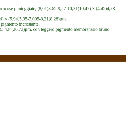
errucose punteggiate, (8,01)8,65-9,27-10,31(10,47) × (4,45)4,78-
94) × (5,94)5,95-7,005-8,21(8,28)µm.
 pigmento incrostante.
2 - 23,424(26,73)µm, con leggero pigmento membranario bruno-