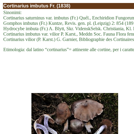
Cortinarius imbutus Fr. (1838)
Sinonimi:
Cortinarius saturninus var. imbutus (Fr.) Quél., Enchiridion Fungoru
Gomphos imbutus (Fr.) Kuntze, Revis. gen. pl. (Leipzig) 2: 854 (189
Hydrocybe imbuta (Fr.) A. Blytt, Skr. VidenskSelsk. Christiania, Kl. 
Cortinarius imbutus var. vilior P. Karst., Meddn Soc. Fauna Flora fen
Cortinarius vilior (P. Karst.) G. Garnier, Bibliographie des Cortinair
Etimologia: dal latino “cortinarius”= attinente alle cortine, per i cara