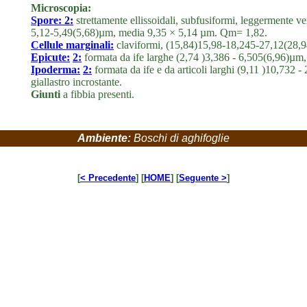
Microscopia:
Spore:
2:
strettamente ellissoidali, subfusiformi, leggermente v
5,12-5,49(5,68)µm, media 9,35 × 5,14 µm. Qm= 1,82.
Cellule marginali:
claviformi, (15,84)15,98-18,245-27,12(28,
Epicute:
2:
formata da ife larghe (2,74 )3,386 - 6,505(6,96)µm,
Ipoderma:
2:
formata da ife e da articoli larghi (9,11 )10,73
giallastro incrostante.
Giunti
a fibbia presenti.
Ambiente:
Boschi di aghifoglie
[
< Precedente
] [
HOME
] [
Seguente >
]