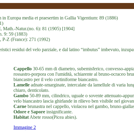
m in Europa media et praesertim in Gallia Vigentium: 89 (1886)
1)
I, Math.-Natur.(no. 6): 81 (1905) [1904]
n. 9: 59 (1883)
es, P-Z (France): 271 (1992)
tteristici residui del velo parziale, e dal latino “imbutus” imbevuto, inz
Cappello
30-65 mm di diametro, subemisferico, convesso-appian
rossastro-porpora con l'umidità, schiarente al bruno-ocraceo br
biancastro per il velo cortiniforme biancastro.
Lamelle
adnate-smarginate, intercalate da lamellule di varia lun
chiaro, denticolato.
Gambo
50-89 mm, cilindrico, uguale o sovente attenuato-appuntit
velo biancastro lascia ghirlande in rilievo ben visibile nel giovan
Carne
brunastra nel cappello, violacea nel gambo, bruno-giallast
Odore e Sapore
insignificante.
Habitat
Abete rosso(Picea abies).
Immagine 2