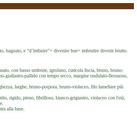
upato, bagnato, e “d’imbuire”= divenire bue= imbrutire divenir brutto.
ato, con basso umbone, igrofano, cuticola liscia, bruno, bruno-
uno-giallastro-pallido con tempo secco, margine ondulato-flessuoso,
ghezza, larghe, bruno-porpora, bruno-violaceo, filo lamellare più
o, rigido, pieno, fibrilloso, bianco-grigiastro, violaceo con l'età,
e.
ra alla base.