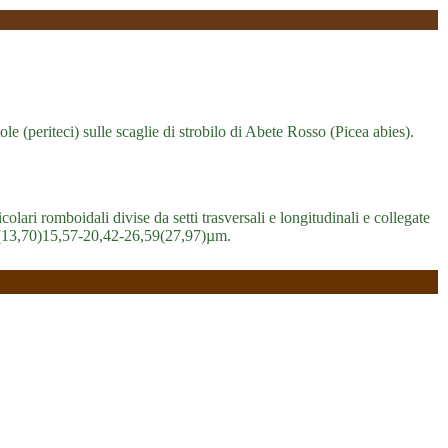
e (periteci) sulle scaglie di strobilo di Abete Rosso (Picea abies).
olari romboidali divise da setti trasversali e longitudinali e collegate
× (13,70)15,57-20,42-26,59(27,97)µm.