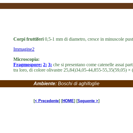
Corpi fruttiferi
0,5-1 mm di diametro, cresce in minuscole pustol
Immagine2
Microscopia:
Fragmospore:
2:
3:
che si presentano come catenelle assai partic
tra loro, di colore olivastre 25,84)34,05-44,855-55,35(59,05) 
Ambiente:
Boschi di aghifoglie
[
< Precedente
] [
HOME
] [
Seguente >
]