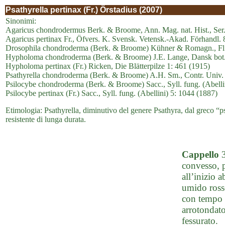
Psathyrella pertinax (Fr.) Örstadius (2007)
Sinonimi:
Agaricus chondrodermus Berk. & Broome, Ann. Mag. nat. Hist., Ser.
Agaricus pertinax Fr., Öfvers. K. Svensk. Vetensk.-Akad. Förhandl. 
Drosophila chondroderma (Berk. & Broome) Kühner & Romagn., Fl. 
Hypholoma chondroderma (Berk. & Broome) J.E. Lange, Dansk bot. 
Hypholoma pertinax (Fr.) Ricken, Die Blätterpilze 1: 461 (1915)
Psathyrella chondroderma (Berk. & Broome) A.H. Sm., Contr. Univ. 
Psilocybe chondroderma (Berk. & Broome) Sacc., Syll. fung. (Abelli
Psilocybe pertinax (Fr.) Sacc., Syll. fung. (Abellini) 5: 1044 (1887)
Etimologia: Psathyrella, diminutivo del genere Psathyra, dal greco “ps
resistente di lunga durata.
Cappello
convesso, 
all’inizio 
umido ross
con tempo 
arrotondato
fessurato.