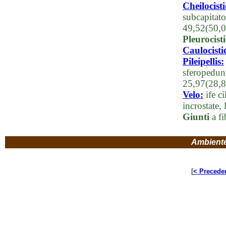
Cheilocisti
subcapitato
49,52(50,0
Pleurocisti
Caulocisti
Pileipellis:
sferopedun
25,97(28,
Velo:
ife c
incrostate,
Giunti
a fi
Ambient
[
< Precede