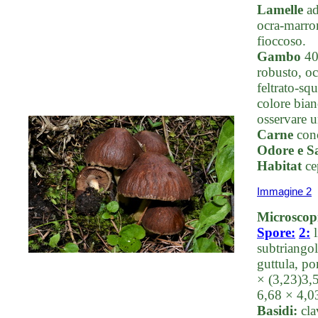
Lamelle
ad
ocra-marron
fioccoso.
Gambo
40-
robusto, oc
feltrato-sq
colore bian
osservare u
Carne
conc
Odore e S
Habitat
ce
Immagine 2
Microscop
Spore:
2:
subtriangol
guttula, po
× (3,23)3,
6,68 × 4,
Basidi:
cla