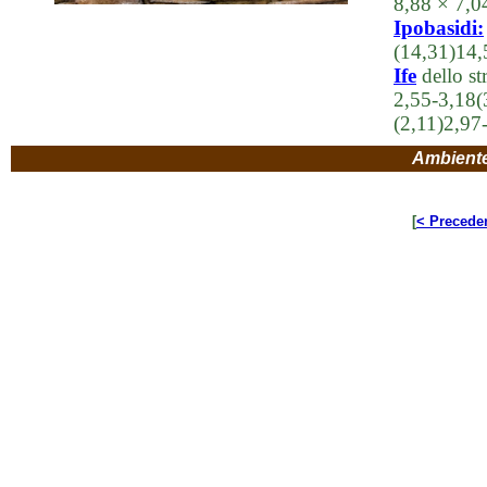
8,88 × 7,
Ipobasidi:
(14,31)14,
Ife
dello st
2,55-3,18
(2,11)2,97
Ambient
[
< Precede