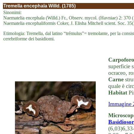
Tremella encephala Willd. (1785)
Sinonimi:
Naematelia encephala (Willd.) Fr., Observ. mycol. (Havniae) 2: 370 
Naematelia encephaliformis Coker, J. Elisha Mitchell scient. Soc. 35
Etimologia: Tremella, dal latino “trémulus”= tremolante, per la consis
cerebriforme dei basidiomi.
Carpofor
superficie 
ocraceo, ro
Carne
stru
quale è cir
Habitat
Pin
Immagine 
Microscop
Basidiosor
(6,03)6,33