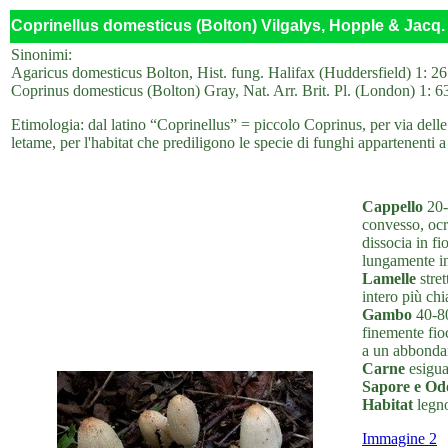
Coprinellus domesticus (Bolton) Vilgalys, Hopple & Jacq.
Sinonimi:
Agaricus domesticus Bolton, Hist. fung. Halifax (Huddersfield) 1: 2
Coprinus domesticus (Bolton) Gray, Nat. Arr. Brit. Pl. (London) 1: 6
Etimologia: dal latino “Coprinellus” = piccolo Coprinus, per via del
letame, per l'habitat che prediligono le specie di funghi appartenenti 
Cappello
20-
convesso, ocr
dissocia in fi
lungamente in
Lamelle
stret
intero più ch
Gambo
40-80
finemente fioc
a un abbondan
Carne
esigua
Sapore e Od
Habitat
legno
Immagine 2