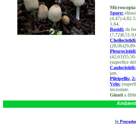
Microscopia
Spore:
elisso
(4,47)-4,82-
1,64.
Basidi:
da bre
(7,72)8,51-9
Cheilocistidi
(28,06)29,89
Pleurocistidi
(42,63)55,50
(superfice del
Caulocistidi:
µm.
Pileipellis:
2:
Velo:
(superfi
incrostate.
Giunti
a fibbi
Ambient
[
< Precede