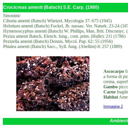
Crocicreas amenti (Batsch) S.E. Carp. (1980)
Sinonimi:
Ciboria amenti (Batsch) Whetzel, Mycologia 37: 675 (1945)
Helotium amenti (Batsch) Fuckel, Jb. nassau. Ver. Naturk. 23-24 (18
Hymenoscyphus amenti (Batsch) W. Phillips, Man. Brit. Discomyc. 
Peziza amenti Batsch, Elench. fung., cont. prim. (Halle): 211 (1786)
Pezizella amenti (Batsch) Dennis, Mycol. Pap. 62: 55 (1956)
Phialea amenti (Batsch) Sacc., Syll. fung. (Abellini) 8: 257 (1889)
Ascocarpo
0,
a forma di pi
crema, superf
Gambo
picco
Carne
fragil
Habitat
Ament
Immagine 2
Ambient