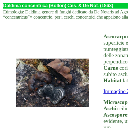
Daldinia concentrica (Bolton) Ces. & De Not. (1863)
Etimologia: Daldínia genere di funghi dedicato da De Notaris ad Agos
“concentricus”= concentrio, per i cerchi concentrici che appaiono all
Ascocarpo
superficie 
punteggiata
delle zonat
perpendicol
Carne
cori
subito asciu
Habitat
lat
Immagine 
Microscop
Aschi:
cili
Ascospore
evidente, u
µm.