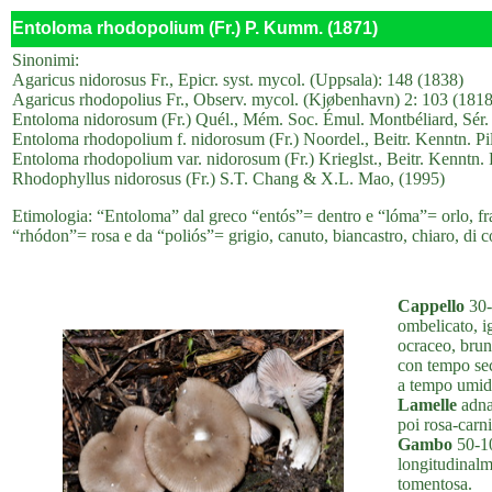
Entoloma rhodopolium (Fr.) P. Kumm. (1871)
Sinonimi:
Agaricus nidorosus Fr., Epicr. syst. mycol. (Uppsala): 148 (1838)
Agaricus rhodopolius Fr., Observ. mycol. (Kjøbenhavn) 2: 103 (1818
Entoloma nidorosum (Fr.) Quél., Mém. Soc. Émul. Montbéliard, Sér. 
Entoloma rhodopolium f. nidorosum (Fr.) Noordel., Beitr. Kenntn. Pil
Entoloma rhodopolium var. nidorosum (Fr.) Krieglst., Beitr. Kenntn. P
Rhodophyllus nidorosus (Fr.) S.T. Chang & X.L. Mao, (1995)
Etimologia: “Entoloma” dal greco “entós”= dentro e “lóma”= orlo, fran
“rhódon”= rosa e da “poliós”= grigio, canuto, biancastro, chiaro, di co
Cappello
30-
ombelicato, ig
ocraceo, brun
con tempo sec
a tempo umid
Lamelle
adnat
poi rosa-carni
Gambo
50-10
longitudinalme
tomentosa.