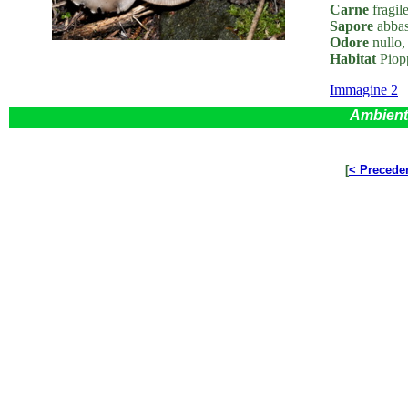
Carne
fragil
Sapore
abbas
Odore
nullo,
Habitat
Piopp
Immagine 2
Ambient
[
< Precede