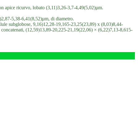
con apice ricurvo, lobato (3,11)3,26-3,7-4,49(5,02)µm.
53)2,87-5,38-6,41(8,52)µm, di diametro.
llule subglobose, 9,16)12,28-19,165-23,25(23,89) x (8,03)8,44-
concatenati, (12,59)13,89-20,225-21,19(22,06) × (6,22)7,13-8,615-