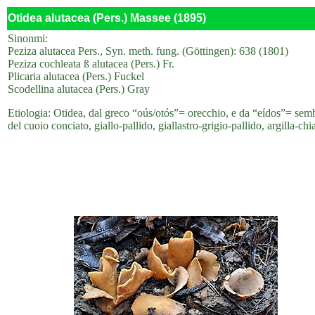
Otidea alutacea (Pers.) Massee (1895)
Sinonmi:
Peziza alutacea Pers., Syn. meth. fung. (Göttingen): 638 (1801)
Peziza cochleata ß alutacea (Pers.) Fr.
Plicaria alutacea (Pers.) Fuckel
Scodellina alutacea (Pers.) Gray
Etiologia: Otidea, dal greco “oús/otós”= orecchio, e da “eídos”= sembi
del cuoio conciato, giallo-pallido, giallastro-grigio-pallido, argilla-chi