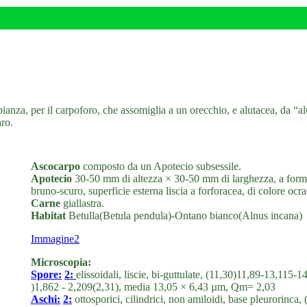
anza, per il carpoforo, che assomiglia a un orecchio, e alutacea, da “alú
aro.
Ascocarpo
composto da un Apotecio subsessile.
Apotecio
30-50 mm di altezza × 30-50 mm di larghezza, a forma d
bruno-scuro, superficie esterna liscia a forforacea, di colore ocra
Carne
giallastra.
Habitat
Betulla(Betula pendula)-Ontano bianco(Alnus incana)
Immagine2
Microscopia:
Spore:
2:
elissoidali, liscie, bi-guttulate, (11,30)11,89-13,11
)1,862 - 2,209(2,31), media 13,05 × 6,43 µm, Qm= 2,03
Aschi:
2:
ottosporici, cilindrici, non amiloidi, base pleurorin