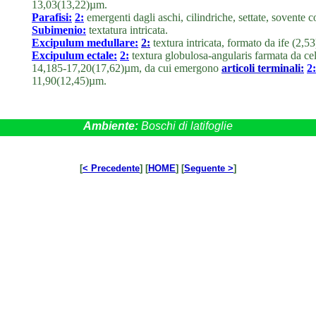
13,03(13,22)µm.
Parafisi:
2:
emergenti dagli aschi, cilindriche, settate, sovente 
Subimenio:
textatura intricata.
Excipulum medullare:
2:
textura intricata, formato da ife (2,
Excipulum ectale:
2:
textura globulosa-angularis farmata da ce
14,185-17,20(17,62)µm, da cui emergono
articoli terminali:
2:
11,90(12,45)µm.
Ambiente:
Boschi di latifoglie
[
< Precedente
] [
HOME
] [
Seguente >
]