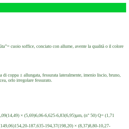
ta”= cuoio soffice, conciato con allume, avente la qualità o il colore
i coppa ± allungata, fessurata lateralmente, imenio liscio, bruno,
cea, orlo irregolare fessurato.
5-14,09(14,49) × (5,69)6,06-6,625-6,83(6,95)µm, (n° 50) Q= (1,71
ca, (149,06)154,20-187,635-194,37(198,20) × (8,37)8,80-10,27-