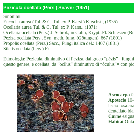
Pezicula ocellata (Pers.) Seaver (1951)
Sinonimi:
Encoelia aurea (Tul. & C. Tul. ex P. Karst.) Kirschst., (1935)
Ocellaria aurea Tul. & C. Tul. ex P. Karst., (1871)
Ocellaria ocellata (Pers.) J. Schröt., in Cohn, Krypt.-Fl. Schlesien (B
Peziza ocellata Pers., Syn. meth. fung. (Göttingen): 667 (1801)
Propolis ocellata (Pers.) Sacc., Fungi italica del.: 1407 (1881)
Stictis ocellata (Pers.) Fr.
Etimologia: Pezicula, diminutivo di Peziza, dal greco “pézis”= funghi
questo genere, e ocellata, da “ocllus” diminutivo di “óculus”= con pi
Ascocarpo
fo
Apotecio
10-
liscio rosa-ar
dentellato bia
Carne
esigua
Habitat
Ontan