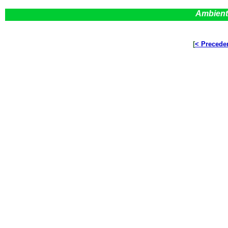
Ambient
[
< Precede