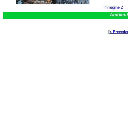
Immagine 2
Ambient
[
< Precede