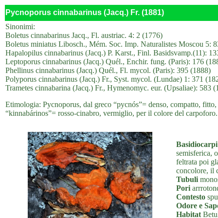
Pycnoporus cinnabarinus (Jacq.) Fr. (1881)
Sinonimi:
Boletus cinnabarinus Jacq., Fl. austriac. 4: 2 (1776)
Boletus miniatus Libosch., Mém. Soc. Imp. Naturalistes Moscou 5: 8
Hapalopilus cinnabarinus (Jacq.) P. Karst., Finl. Basidsvamp.(11): 1
Leptoporus cinnabarinus (Jacq.) Quél., Enchir. fung. (Paris): 176 (18
Phellinus cinnabarinus (Jacq.) Quél., Fl. mycol. (Paris): 395 (1888)
Polyporus cinnabarinus (Jacq.) Fr., Syst. mycol. (Lundae) 1: 371 (18
Trametes cinnabarina (Jacq.) Fr., Hymenomyc. eur. (Upsaliae): 583 (
Etimologia: Pycnoporus, dal greco “pycnós”= denso, compatto, fitto, e 
“kinnabárinos”= rosso-cinabro, vermiglio, per il colore del carpoforo.
Basidiocarpi
semisferica, o
feltrata poi g
concolore, il 
Tubuli
monost
Pori
arrrotond
Contesto
spug
Odore e Sap
Habitat
Betul