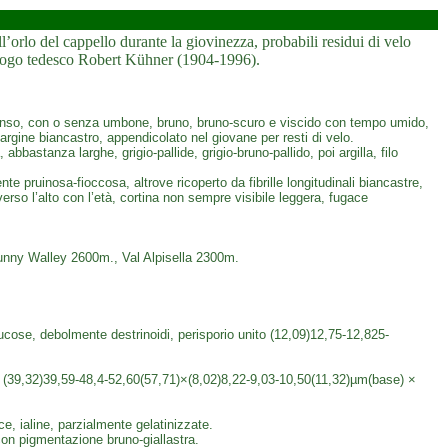
orlo del cappello durante la giovinezza, probabili residui di velo
icologo tedesco Robert Kühner (1904-1996).
anso, con o senza umbone, bruno, bruno-scuro e viscido con tempo umido,
rgine biancastro, appendicolato nel giovane per resti di velo.
bbastanza larghe, grigio-pallide, grigio-bruno-pallido, poi argilla, filo
e pruinosa-fioccosa, altrove ricoperto da fibrille longitudinali biancastre,
erso l’alto con l’età, cortina non sempre visibile leggera, fugace
Sunny Walley 2600m., Val Alpisella 2300m.
ucose, debolmente destrinoidi, perisporio unito (12,09)12,75-12,825-
, (39,32)39,59-48,4-52,60(57,71)×(8,02)8,22-9,03-10,50(11,32)µm(base) ×
ce, ialine, parzialmente gelatinizzate.
con pigmentazione bruno-giallastra.