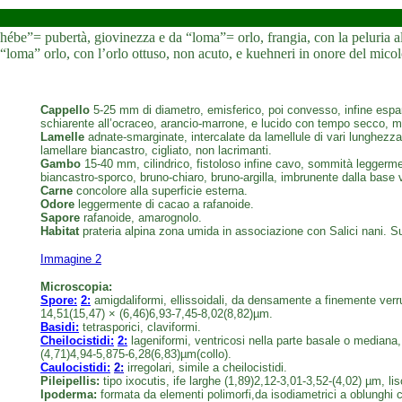
be”= pubertà, giovinezza e da “loma”= orlo, frangia, con la peluria all’
eco “loma” orlo, con l’orlo ottuso, non acuto, e kuehneri in onore del m
Cappello
5-25 mm di diametro, emisferico, poi convesso, infine esp
schiarente all’ocraceo, arancio-marrone, e lucido con tempo secco, ma
Lamelle
adnate-smarginate, intercalate da lamellule di vari lunghezza, a
lamellare biancastro, cigliato, non lacrimanti.
Gambo
15-40 mm, cilindrico, fistoloso infine cavo, sommità leggerment
biancastro-sporco, bruno-chiaro, bruno-argilla, imbrunente dalla base v
Carne
concolore alla superficie esterna.
Odore
leggermente di cacao a rafanoide.
Sapore
rafanoide, amarognolo.
Habitat
prateria alpina zona umida in associazione con Salici nani. 
Immagine 2
Microscopia:
Spore:
2:
amigdaliformi, ellissoidali, da densamente a finemente verr
14,51(15,47) × (6,46)6,93-7,45-8,02(8,82)µm.
Basidi:
tetrasporici, claviformi.
Cheilocistidi:
2:
lageniformi, ventricosi nella parte basale o mediana
(4,71)4,94-5,875-6,28(6,83)µm(collo).
Caulocistidi:
2:
irregolari, simile a cheilocistidi.
Pileipellis:
tipo ixocutis, ife larghe (1,89)2,12-3,01-3,52-(4,02) µm, lis
Ipoderma:
formata da elementi polimorfi,da isodiametrici a oblunghi 