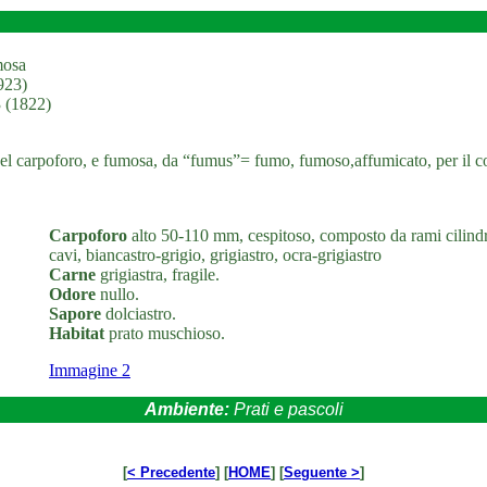
mosa
1923)
3 (1822)
del carpoforo, e fumosa, da “fumus”= fumo, fumoso,affumicato, per il co
Carpoforo
alto 50-110 mm, cespitoso, composto da rami cilindri
cavi, biancastro-grigio, grigiastro, ocra-grigiastro
Carne
grigiastra, fragile.
Odore
nullo.
Sapore
dolciastro.
Habitat
prato muschioso.
Immagine 2
Ambiente:
Prati e pascoli
[
< Precedente
] [
HOME
] [
Seguente >
]