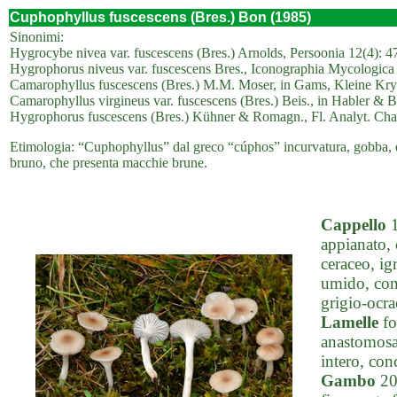
Cuphophyllus fuscescens (Bres.) Bon (1985)
Sinonimi:
Hygrocybe nivea var. fuscescens (Bres.) Arnolds, Persoonia 12(4): 4
Hygrophorus niveus var. fuscescens Bres., Iconographia Mycologica 
Camarophyllus fuscescens (Bres.) M.M. Moser, in Gams, Kleine Krypt
Camarophyllus virgineus var. fuscescens (Bres.) Beis., in Habler & 
Hygrophorus fuscescens (Bres.) Kühner & Romagn., Fl. Analyt. Cham
Etimologia: “Cuphophyllus” dal greco “cúphos” incurvatura, gobba, e 
bruno, che presenta macchie brune.
Cappello
1
appianato, 
ceraceo, ig
umido, con 
grigio-ocra
Lamelle
fo
anastomosat
intero, con
Gambo
20-