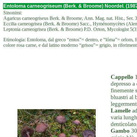
Entoloma carneogriseum (Berk. & Broome) Noordel. (198
Sinonimi:
Agaricus carneogriseus Berk. & Broome, Ann. Mag. nat. Hist., Ser. 
Eccilia carneogrisea (Berk. & Broome) Sacc., Hyménomycètes (Alen
Leptonia carneogrisea (Berk. & Broome) P.D. Orton, Mycologist 5(3
Etimologia: Entoloma, dal greco “entos”= dentro, e “lóma”= orlom, fr
colore rosa carne, e dal latino moderno “grisou”= grigio, in riferiment
Cappello
1
depresso a 
finemente s
bluastri al
leggerment
Lamelle
ad
varia lungh
denticolato
Gambo
30-