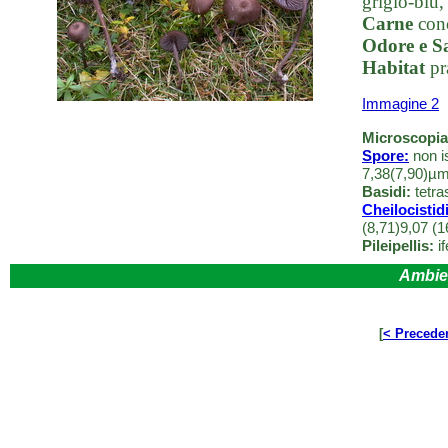
grigio-blù,
Carne
conc
Odore e S
Habitat
pr
Immagine 2
Microscopia
Spore:
non is
7,38(7,90)µm
Basidi:
tetras
Cheilocistidi
(8,71)9,07 (
Pileipellis:
if
Ambie
[
< Precede