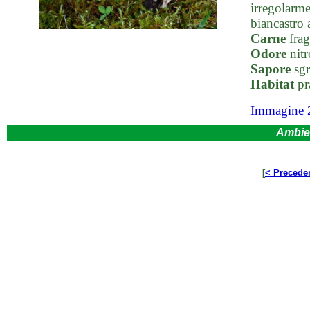
irregolarme
biancastro 
Carne
frag
Odore
nitr
Sapore
sgr
Habitat
pra
Immagine 
Ambie
[
< Precede