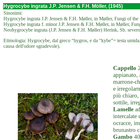
Hygrocybe ingrata J.P. Jensen & F.H. Möller, (1945)
Sinonimi:
Hygrocybe ingrata J.P. Jensen & F.H. Møller, in Møller, Fungi of the 
Hygrocybe ingrata f. minor J.P. Jensen & F.H. Møller, in Møller, Fun
Neohygrocybe ingrata (J.P. Jensen & F.H. Møller) Herink, Sb. sever
Etimologia: Hygrocybe, dal greco “hygros, e da “kybe”= testa umida, pe
causa dell'odore sgradevole).
Cappello
2
appianato,
marrone-chi
e irregola
più chiaro,
sottile, irre
Lamelle
ad
intercalate
ocracce, im
brunastro c
Gambo
40-