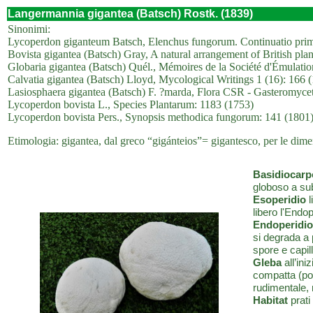
Langermannia gigantea (Batsch) Rostk. (1839)
Sinonimi:
Lycoperdon giganteum Batsch, Elenchus fungorum. Continuatio prima
Bovista gigantea (Batsch) Gray, A natural arrangement of British plan
Globaria gigantea (Batsch) Quél., Mémoires de la Société d'Émulati
Calvatia gigantea (Batsch) Lloyd, Mycological Writings 1 (16): 166 
Lasiosphaera gigantea (Batsch) F. ?marda, Flora CSR - Gasteromyce
Lycoperdon bovista L., Species Plantarum: 1183 (1753)
Lycoperdon bovista Pers., Synopsis methodica fungorum: 141 (1801
Etimologia: gigantea, dal greco “gigánteios”= gigantesco, per le dimen
Basidiocarp
globoso a sub
Esoperidio
l
libero l'Endop
Endoperidio
si degrada a 
spore e capill
Gleba
all’ini
compatta (pol
rudimentale,
Habitat
prati