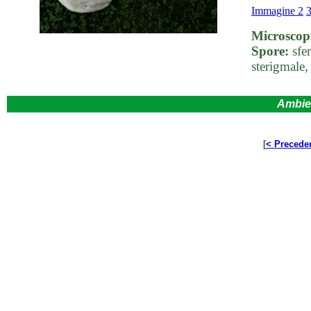
Immagine 2
Microscop
Spore:
sfe
sterigmale,
Ambie
[
< Precede