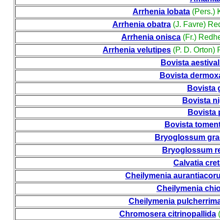
Arrhenia lobata
(Pers.)
Arrhenia obatra
(J. Favre) Re
Arrhenia onisca
(Fr.) Redh
Arrhenia velutipes
(P. D. Orton)
Bovista aestival
Bovista dermox
Bovista g
Bovista n
Bovista
Bovista tomen
Bryoglossum gra
Bryoglossum r
Calvatia cre
Cheilymenia aurantiacor
Cheilymenia chi
Cheilymenia pulcherrim
Chromosera citrinopallida
(