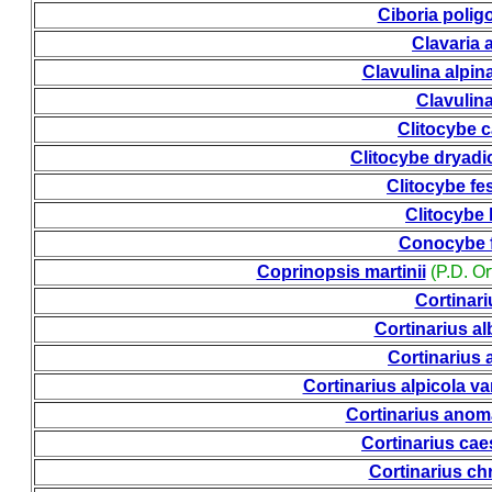
Ciboria poligo
Clavaria 
Clavulina alpin
Clavulina
Clitocybe c
Clitocybe dryadi
Clitocybe fe
Clitocybe l
Conocybe f
Coprinopsis martinii
(P.D. Or
Cortinariu
Cortinarius al
Cortinarius 
Cortinarius alpicola va
Cortinarius anoma
Cortinarius cae
Cortinarius ch