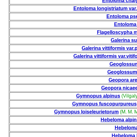
Entoloma cha
Entoloma longistriatum va
Entoloma ps
Entoloma
Flagelloscypha m
Galerina s
Galerina vittiformis va
Galerina vittiformis var.vitif
Geoglossum
Geoglossum 
Geopora are
Geopora nicae
Gymnopus alpinus
(Vilgal
Gymnopus fuscopurpureus
Gymnopus loiseleurietorum
(M. M. M
Hebeloma alpi
Hebeloma
Hebeloma 