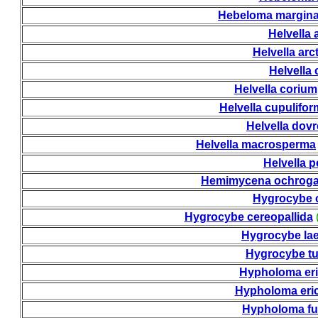
Hebeloma margin
Helvella 
Helvella arc
Helvella
Helvella corium
Helvella cupulifor
Helvella dov
Helvella macrosperma
Helvella p
Hemimycena ochroga
Hygrocybe c
Hygrocybe cereopallida
Hygrocybe laet
Hygrocybe t
Hypholoma er
Hypholoma eri
Hypholoma fu