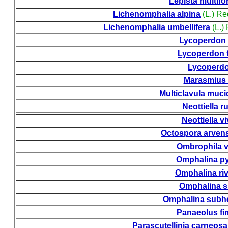
Lepista multifo
Lichenomphalia alpina
(L.) Re
Lichenomphalia umbellifera
(L.)
Lycoperdon
Lycoperdon 
Lycoperdo
Marasmius 
Multiclavula muci
Neottiella r
Neottiella v
Octospora arven
Ombrophila v
Omphalina py
Omphalina riv
Omphalina s
Omphalina subh
Panaeolus fi
Parascutellinia carneos