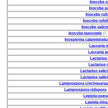
Inocybe o
Inocybe p
Inocybe ruf
Inocybe rufo
Inocybe salic
Inocybe taxocistis
(J.
Inosperma calamistrat
Laccaria 
Laccaria p
Lactarius
Lactarius 
Lactarius sali
Lactarius salici
Lamprospora crechqueraul
Lamprospora retispora
Lepiota pseu
Lepista irin