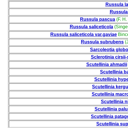
Russula l
Russula
Russula pascua
(F. H.
Russula saliceticola
(Singe
Russula saliceticola var.gaviae
Binco
Russula subrubens
(
Sarcoleotia glob
Sclerotinia cirsii
Scutellinia ahmadii
Scutellinia b
Scutellinia hyp
Scutellinia kerg
Scutellinia macr
Scutellinia n
Scutellinia pal
Scutellinia patag
Scutellinia su