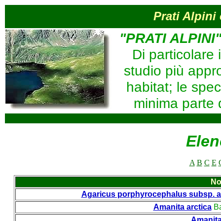
Prati Alpini
"PRATI ALPINI" 
Di particolare 
studio più appro
habitat; le spe
minima parte d
Elen
A
B
C
E
No
Agaricus porphyrocephalus subsp. a
Amanita arctica
B
Amanita