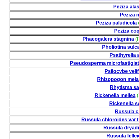
Peziza ala
Peziza n
Peziza paludicola
Peziza co
Phaeogalera stagnina
(F
Pholiotina sulca
Psathyrella 
Pseudosperma microfastigia
Psilocybe veli
Rhizopogon mela
Rhytisma sa
Rickenella mellea
(
Rickenella sw
Russula c
Russula chloroides var.
Russula dryadi
Russula fellei