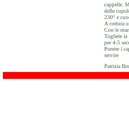
cappelle. M
delle cupol
230° e cuoc
A cottura u
Con le mani
Togliete l
per 4-5 sec
Ponete i ca
servire
Patrizia Br