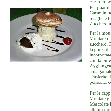
cacao in po
Per guarnir
Cacao in p
Scaglie e f
Zucchero a
Per la mou
Montare i t
zucchero. Fa
la purea di
incorporate
con la pure
Aggiungete 
amalgamate
Trasferite 
pellicola, c
.
Per le capp
Montare gli
Mescolate l
albumi mont