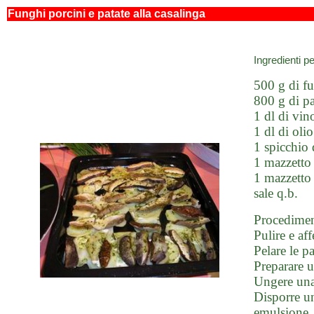
Funghi porcini e patate alla casalinga
Ingredienti p
500 g di f
800 g di pa
1 dl di vi
1 dl di oli
1 spicchio 
1 mazzetto
1 mazzetto 
sale q.b.
Procedimen
Pulire e af
Pelare le pa
Preparare u
Ungere una
Disporre un
emulsione