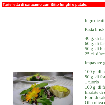
Tartelletta di saraceno con Bitto funghi e patate.
Ingredienti
Pasta brisé
40 g. di fa
60 g. di fa
50 g. di bu
25 cl. d’ac
Impastare g
100 g. di p
50 g. di f
1 tuorlo
100 g. di fu
Insalate di
Fiori di ca
Olio oliva 