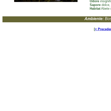
Odore
insignif
Sapore
dolce,
Habitat
Abete r
Ambiente:
Bos
[
< Precede