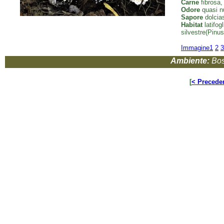
Carne
fibrosa, 
Odore
quasi nu
Sapore
dolcias
Habitat
latifog
silvestre(Pinus
Immagine1
2
3
Ambiente:
Bos
[
< Precede