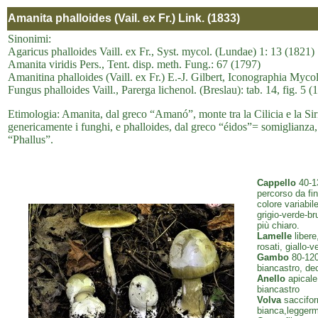
Amanita phalloides (Vail. ex Fr.) Link. (1833)
Sinonimi:
Agaricus phalloides Vaill. ex Fr., Syst. mycol. (Lundae) 1: 13 (1821)
Amanita viridis Pers., Tent. disp. meth. Fung.: 67 (1797)
Amanitina phalloides (Vaill. ex Fr.) E.-J. Gilbert, Iconographia Myco
Fungus phalloides Vaill., Parerga lichenol. (Breslau): tab. 14, fig. 5 (
Etimologia: Amanita, dal greco “Amanó”, monte tra la Cilicia e la Siria
genericamente i funghi, e phalloides, dal greco “éidos”= somiglianza,
“Phallus”.
Cappello
40-13
percorso da fin
colore variabile
grigio-verde-b
più chiaro.
Lamelle
libere
rosati, giallo-v
Gambo
80-120 
biancastro, dec
Anello
apicale,
biancastro
Volva
saccifor
bianca,leggerme