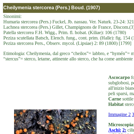
Cheilymenia stercorea (Pers.) Boud. (1907)
Sinonimi:
Humaria stercorea (Pers.) Fuckel, Jb. nassau. Ver. Naturk. 23-24: 32
Lachnea stercorea (Pers.) Gillet, Champignons de France, Discom.(3
Patella stercorea F.H. Wigg., Prim. fl. holsat. (Kiliae): 106 (1780)
Peziza scutellata Batsch, Elench. fung., cont. prim. (Halle): fig. 154 
Peziza stercorea Pers., Observ. mycol. (Lipsiae) 2: 89 (1800) [1799]
Etimologia: Cheilymenia, dal greco “cheilos”= labbro, e “hymén”= mem
“stercus”= sterco, letame, attinente allo sterco, che ha come ambiente d
Ascocarpo
fo
subglobosi, p
all'inizio bia
peli sparsi, m
Carne
sottile
Habitat
sterc
Immagine 2
Microscopia
Aschi:
2:
cili