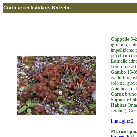
Cortinarius fistularis Britzelm.
Cappello
5-2
igrofano, cut
impallidente p
più chiaro ocr
Lamelle
adna
bruno-rossastr
Gambo
15-35
giallo-brunas
solo nel giov
Anello
assent
Carne
bruno-
Sapore e O
Habitat
Ontan
cembra). Cres
Immagine 2
Microscopia
Spore:
2:
cil