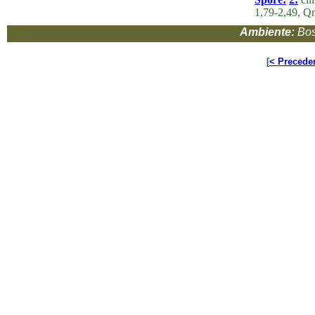
1,79-2,49, Q
Ambiente:
Bos
[
< Precede