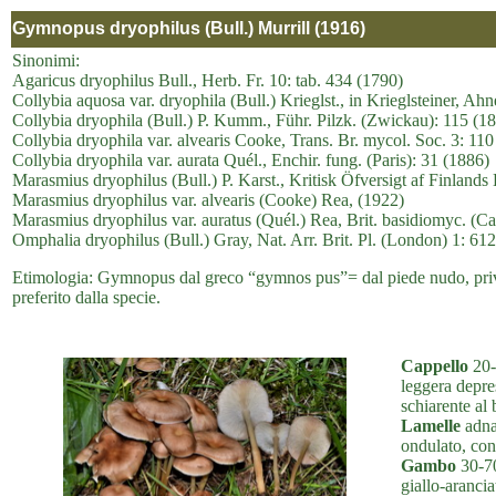
Gymnopus dryophilus (Bull.) Murrill (1916)
Sinonimi:
Agaricus dryophilus Bull., Herb. Fr. 10: tab. 434 (1790)
Collybia aquosa var. dryophila (Bull.) Krieglst., in Krieglsteiner, Ah
Collybia dryophila (Bull.) P. Kumm., Führ. Pilzk. (Zwickau): 115 (1
Collybia dryophila var. alvearis Cooke, Trans. Br. mycol. Soc. 3: 110
Collybia dryophila var. aurata Quél., Enchir. fung. (Paris): 31 (1886)
Marasmius dryophilus (Bull.) P. Karst., Kritisk Öfversigt af Finland
Marasmius dryophilus var. alvearis (Cooke) Rea, (1922)
Marasmius dryophilus var. auratus (Quél.) Rea, Brit. basidiomyc. (C
Omphalia dryophilus (Bull.) Gray, Nat. Arr. Brit. Pl. (London) 1: 61
Etimologia: Gymnopus dal greco “gymnos pus”= dal piede nudo, privo d
preferito dalla specie.
Cappello
20-
leggera depres
schiarente al
Lamelle
adnat
ondulato, con
Gambo
30-70 
giallo-arancia