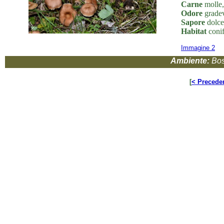
Carne
molle,
Odore
gradev
Sapore
dolce
Habitat
conif
Immagine 2
Ambiente:
Bos
[
< Precede