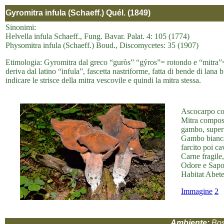
Gyromitra infula (Schaeff.) Quél. (1849)
Sinonimi:
Helvella infula Schaeff., Fung. Bavar. Palat. 4: 105 (1774)
Physomitra infula (Schaeff.) Boud., Discomycetes: 35 (1907)
Etimologia: Gyromitra dal greco “guròs” “gýros”= rotondo e “mitra”= m
deriva dal latino “infula”, fascetta nastriforme, fatta di bende di lana 
indicare le strisce della mitra vescovile e quindi la mitra stessa.
Ascocarpo co
Mitra composto
gambo, superf
Gambo biancas
farcito poi c
Carne fragile,
Odore e Sapo
Habitat Abete
Immagine
2
Ambiente:
Bos