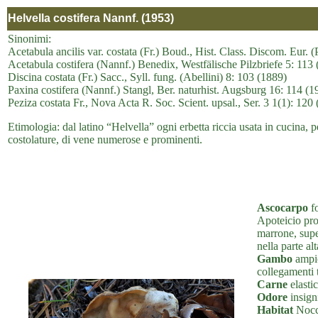
Helvella costifera Nannf. (1953)
Sinonimi:
Acetabula ancilis var. costata (Fr.) Boud., Hist. Class. Discom. Eur. (
Acetabula costifera (Nannf.) Benedix, Westfälische Pilzbriefe 5: 113
Discina costata (Fr.) Sacc., Syll. fung. (Abellini) 8: 103 (1889)
Paxina costifera (Nannf.) Stangl, Ber. naturhist. Augsburg 16: 114 (1
Peziza costata Fr., Nova Acta R. Soc. Scient. upsal., Ser. 3 1(1): 120
Etimologia: dal latino “Helvella” ogni erbetta riccia usata in cucina, pe
costolature, di vene numerose e prominenti.
Ascocarpo
fo
Apoteicio pro
marrone, supe
nella parte al
Gambo
ampio
collegamenti t
Carne
elasti
Odore
insigni
Habitat
Nocci