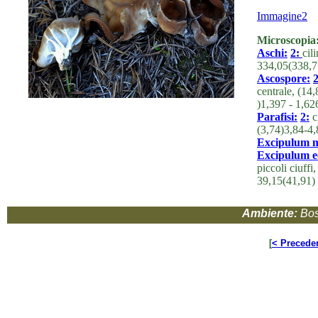
Immagine2
Microscopia
Aschi:
2:
cil
334,05(338,7
Ascospore:
2
centrale, (1
)1,397 - 1,6
Parafisi:
2:
c
(3,74)3,84-4
Excipulum m
Excipulum ec
piccoli ciuff
39,15(41,91)
Ambiente:
Bos
[
< Precede