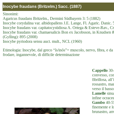
Inocybe fraudans (Britzelm.) Sacc. (1887)
Sinonimi:
Agaricus fraudans Britzelm., Dermini Südbayern 3: 5 (1882)
Inocybe corydalina var. albidopallens J.E. Lange, Fl. Agaric. Danic.
Inocybe fraudans var. capitatocystidiosa A. Ortega & Esteve-Rav., C
Inocybe fraudans var. chamaesalicis Bon ex Jacobsson, in Knudsen &
(Gylling): 895 (2008)
Inocybe pyriodora sensu auct. mult., NCL (1960)
Etimologia: Inocybe, dal greco “ís/inós”= muscolo, nervo, fibra, e da
frodare, ingannevole, di difficile determinazione
Cappello
30-
convesso, con
fibrillosa, al
rossastro, ma
verso il basso
Lamelle
sinua
infine ocracee
Gambo
40-55
finemente e lo
brunastro, arr