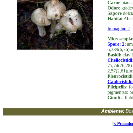
Carne
biancas
Odore
gradevo
Sapore
dolcia
Habitat
Abete
Immagine 2
Microscopia
Spore:
2:
ami
6,389(6,76)µ
Basidi:
clavif
Cheilocistidi
75,74(76,28) 
2,57(2,61)µm
Pleurocistidi
Caulocistidi:
Pileipellis:
fo
pigmentato br
Giunti
a fibbi
Ambiente:
Bos
[
< Precede