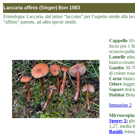
Laccaria affinis (Singer) Bon 1983
Etimologia: Laccaria, dal latino “laccatus” per l’aspetto simile alla lac
“affinis” parente, ad altra specie simile.
Cappello
10-
liscio poi ± 
ocraceo-palli
Lamelle
adnat
bianco-rosate,
Gambo
30-70
di colore rosa
Carne
biancas
Odore
legger
Sapore
dolcia
Habitat
Betul
Immagine 2
Microscopia
Spore:
2:
glo
1,27, media 8
Basidi:
tetras