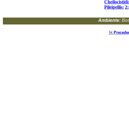
Cheilocistidi
Pileipellis:
2:
Ambiente:
Bos
[
< Precede