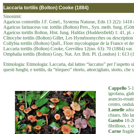
Laccaria tortilis (Bolton) Cooke (1884)
Sinonimi:
Agaricus contortilis J.F. Gmel., Systema Naturae, Edn 13 2(2): 1418
Agaricus farinaceus var. tortilis (Bolton) Pers., Syn. meth. fung. (Gö
Agaricus tortilis Bolton, Hist. fung. Halifax (Huddersfield) 1: 41, pl.
Clitocybe tortilis (Bolton) Gillet, Les Hyménomycètes ou description
Collybia tortilis (Bolton) Quél., Flore mycologique de la France et d
Laccaria tortilis (Bolton) Cooke, Grevillea 12(no. 63): 70 (1884) var. t
Omphalia tortilis (Bolton) Gray, Nat. Arr. Brit. Pl. (London) 1: 613 (
Etimologia: Etimologia: Laccaria, dal latino “laccatus” per l’aspetto si
questi funghi, e tortilis, da “tórqueo” ritorto, attorcigliato, storto, che s
Cappello
5-1
igrofana, gla
arancio-rosat
centro, ondul
Lamelle
adnat
chiaro, filo l
Gambo
10-20
fibrilloso, ± 
Carne
fragile