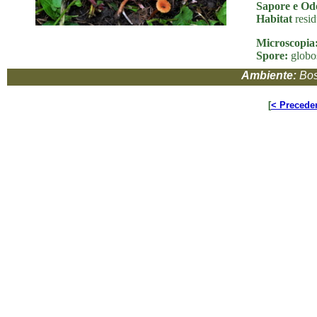
Sapore e Od
Habitat
resid
Microscopia
Spore:
globos
Ambiente:
Bos
[
< Precede