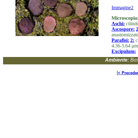
Immagine2
Microscopia
Aschi:
cilind
Ascospore:
2
anastomizzat
Parafisi:
2:
c
4.36-5.64 µm.
Excipulum:
Ambiente:
Bos
[
< Precede