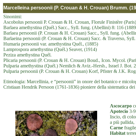
Marcelleina persoonii (P. Crouan & H. Crouan) Brumm. (1
Sinonimi:
Ascobolus persoonii P. Crouan & H. Crouan, Florule Finistère (Paris
Barlaea amethystina (Quél.) Sacc., Syll. fung. (Abellini) 8: 116 (1889
Barlaea persoonii (P. Crouan & H. Crouan) Sacc., Syll. fung. (Abelli
Barlaeina persoonii (P. Crouan & H. Crouan) Sacc. & Traverso, Syll. 
Humaria persoonii var. amethystina Quél., (1885)
Lamprospora amethystina (Quél.) Seaver, (1914)
Peziza amethystina Quél.
Plicaria persoonii (P. Crouan & H. Crouan) Boud., Icon. Mycol. (Pari
Pulparia amethystina (Quél.) Nemlich & Aviz.-Hersh., Israel J. Bot. 
Pulparia persoonii (P. Crouan & H. Crouan) Korf, Pfister & J.K. Rog
Etimologia: Marcellinia, e “persoonii” in onore del botanico e micolo
Cristiaan Hendrik Persoon (1761-1836) pioniere della sistematica dei
Ascocarpo
co
Apotecio
3-9 
liscio, di col
a più pallida,
Carne
fragil
Habitat
terre