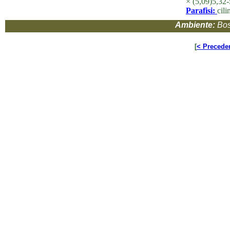
× (5,09)5,32
Parafisi:
cili
Ambiente:
Bos
[
< Precede