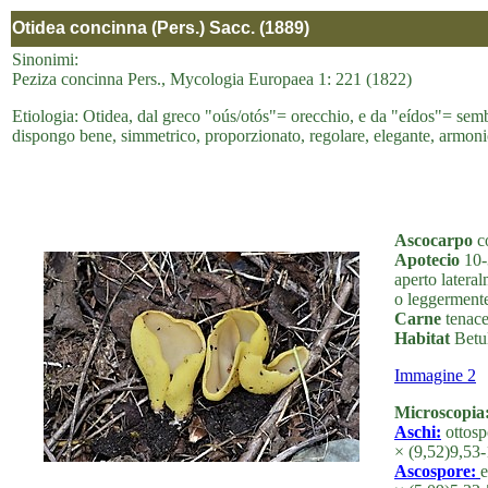
Otidea concinna (Pers.) Sacc. (1889)
Sinonimi:
Peziza concinna Pers., Mycologia Europaea 1: 221 (1822)
Etiologia: Otidea, dal greco "oús/otós"= orecchio, e da "eídos"= sem
dispongo bene, simmetrico, proporzionato, regolare, elegante, armoni
Ascocarpo
co
Apotecio
10-3
aperto lateral
o leggermente
Carne
tenace,
Habitat
Betul
Immagine 2
Microscopia
Aschi:
ottosp
× (9,52)9,53
Ascospore:
e