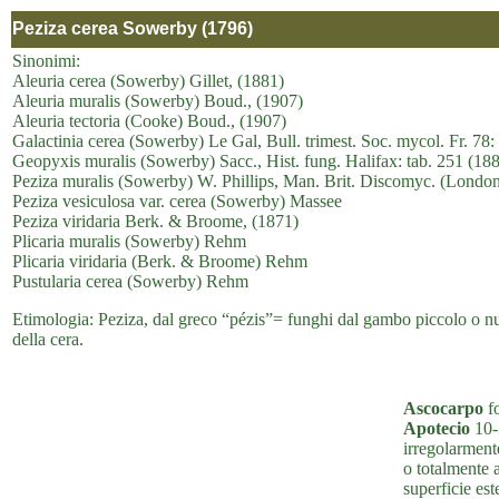
Peziza cerea Sowerby (1796)
Sinonimi:
Aleuria cerea (Sowerby) Gillet, (1881)
Aleuria muralis (Sowerby) Boud., (1907)
Aleuria tectoria (Cooke) Boud., (1907)
Galactinia cerea (Sowerby) Le Gal, Bull. trimest. Soc. mycol. Fr. 78
Geopyxis muralis (Sowerby) Sacc., Hist. fung. Halifax: tab. 251 (18
Peziza muralis (Sowerby) W. Phillips, Man. Brit. Discomyc. (London
Peziza vesiculosa var. cerea (Sowerby) Massee
Peziza viridaria Berk. & Broome, (1871)
Plicaria muralis (Sowerby) Rehm
Plicaria viridaria (Berk. & Broome) Rehm
Pustularia cerea (Sowerby) Rehm
Etimologia: Peziza, dal greco “pézis”= funghi dal gambo piccolo o nullo
della cera.
Ascocarpo
fo
Apotecio
10-5
irregolarment
o totalmente 
superficie est