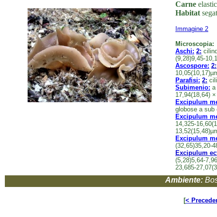
Carne
elastic
Habitat
segat
Immagine 2
Microscopia:
Aschi:
2:
cilin
(9,28)9,45-10,
Ascospore:
2:
10,05(10,17)µm
Parafisi:
2:
cil
Subimenio:
a 
17,94(18,64) ×
Excipulum me
globose a sub 
Excipulum me
14,325-16,60(1
13,52(15,48)µm
Excipulum med
(32,65)35,20-4
Excipulum ect
(5,28)5,64-7,9
23,685-27,07(3
Ambiente:
Bos
[
< Precede