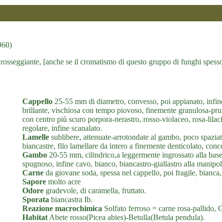
960)
rosseggiante, [anche se il cromatismo di questo gruppo di funghi spesso ne
Cappello
25-55 mm di diametro, convesso, poi appianato, infine 
brillante, vischiosa con tempo piovoso, finemente granulosa-pru
con centro più scuro porpora-nerastro, rosso-violaceo, rosa-lilac
regolare, infine scanalato.
Lamelle
sublibere, attenuate-arrotondate al gambo, poco spaziate,
biancastre, filo lamellare da intero a finemente denticolato, conc
Gambo
20-55 mm, cilindrico,a leggermente ingrossato alla base,
spugnoso, infine cavo, bianco, biancastro-giallastro alla manipol
Carne
da giovane soda, spessa nel cappello, poi fragile, bianca,
Sapore
molto acre
Odore
gradevole, di caramella, fruttato.
Sporata
biancastra Ib.
Reazione macrochimica
Solfato ferroso = carne rosa-pallido, 
Habitat
Abete rosso(Picea abies)-Betulla(Betula pendula).