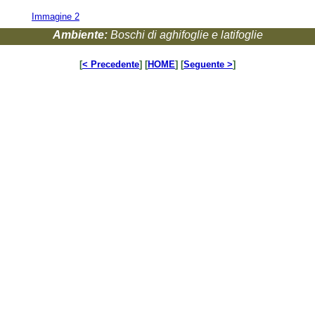
Immagine 2
Ambiente:
Boschi di aghifoglie e latifoglie
[
< Precedente
] [
HOME
] [
Seguente >
]