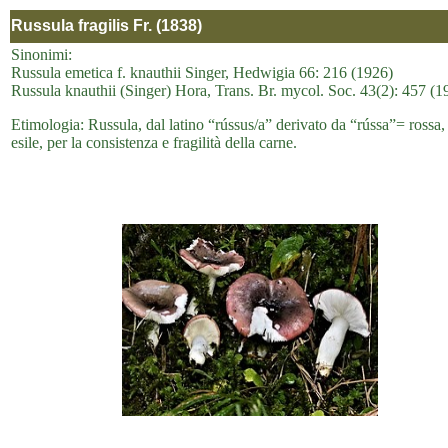
Russula fragilis Fr. (1838)
Sinonimi:
Russula emetica f. knauthii Singer, Hedwigia 66: 216 (1926)
Russula knauthii (Singer) Hora, Trans. Br. mycol. Soc. 43(2): 457 (1
Etimologia: Russula, dal latino “rússus/a” derivato da “rússa”= rossa, 
esile, per la consistenza e fragilità della carne.