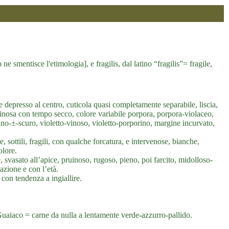
 smentisce l'etimologia], e fragilis, dal latino “fragilis”= fragile,
depresso al centro, cuticola quasi completamente separabile, liscia,
inosa con tempo secco, colore variabile porpora, porpora-violaceo,
ino-±-scuro, violetto-vinoso, violetto-porporino, margine incurvato,
 sottili, fragili, con qualche forcatura, e intervenose, bianche,
olore.
 svasato all’apice, pruinoso, rugoso, pieno, poi farcito, midolloso-
azione e con l’età.
 con tendenza a ingiallire.
Guaiaco = carne da nulla a lentamente verde-azzurro-pallido.