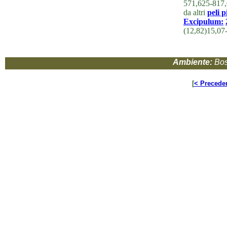
571,625-817,
da altri
peli p
Excipulum:
(12,82)15,07
Ambiente:
Bos
[
< Precede