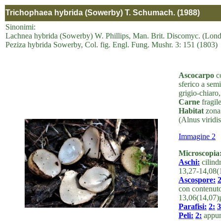
Trichophaea hybrida (Sowerby) T. Schumach. (1988)
Sinonimi:
Lachnea hybrida (Sowerby) W. Phillips, Man. Brit. Discomyc. (Lond
Peziza hybrida Sowerby, Col. fig. Engl. Fung. Mushr. 3: 151 (1803)
Ascocarpo
co
sferico a semi
grigio-chiaro,
Carne
fragile
Habitat
zona 
(Alnus viridis
Immagine 2
Microscopia
Aschi:
cilind
13,27-14,08(
Ascospore:
2
con contenuto
13,06(14,07)
Parafisi:
2:
3
Peli:
2:
appunt