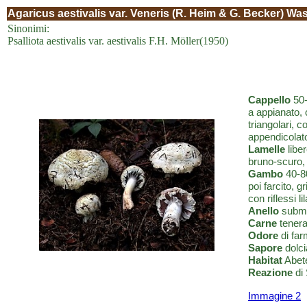
Agaricus aestivalis var. Veneris (R. Heim & G. Becker) Wa
Sinonimi:
Psalliota aestivalis var. aestivalis F.H. Möller(1950)
Cappello
50-
a appianato, 
triangolari, 
appendicolato
Lamelle
liber
bruno-scuro, f
Gambo
40-80
poi farcito, g
con riflessi l
Anello
submem
Carne
tenera,
Odore
di far
Sapore
dolci
Habitat
Abete
Reazione
di 
Immagine 2