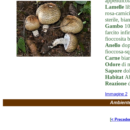
appendicola
Lamelle
lib
rosa-carnic
sterile, bia
Gambo
10
farcito inf
fioccosita 
Anello
dopp
fioccosa-sq
Carne
bian
Odore
di m
Sapore
dol
Habitat
Ab
Reazione
d
Immagine 2
Ambient
[
< Precede