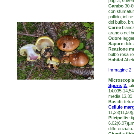
paglia, soven
Gambo
30-80
con sfumature
pallido, infi
del bulbo, br
Carne
biancas
arancio nel b
Odore
legger
Sapore
dolci
Reazione m
bulbo rosa r
Habitat
Abete
Immagine 2
Microscopia
Spore:
2:
cit
14,035-14,54(
media 13,89
Basidi:
tetras
Cellule marg
11,23(11,50)
Pileipellis:
ti
6,02(6,97)µm,
differenziato.
Giunti a fibb