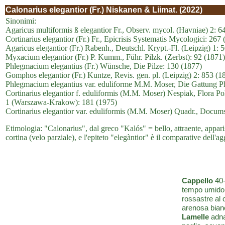
Calonarius elegantior (Fr.) Niskanen & Liimat. (2022)
Sinonimi:
Agaricus multiformis ß elegantior Fr., Observ. mycol. (Havniae) 2: 6
Cortinarius elegantior (Fr.) Fr., Epicrisis Systematis Mycologici: 26
Agaricus elegantior (Fr.) Rabenh., Deutschl. Krypt.-Fl. (Leipzig) 1: 
Myxacium elegantior (Fr.) P. Kumm., Führ. Pilzk. (Zerbst): 92 (1871)
Phlegmacium elegantius (Fr.) Wünsche, Die Pilze: 130 (1877)
Gomphos elegantior (Fr.) Kuntze, Revis. gen. pl. (Leipzig) 2: 853 (1
Phlegmacium elegantius var. eduliforme M.M. Moser, Die Gattung Ph
Cortinarius elegantior f. eduliformis (M.M. Moser) Nespiak, Flora Po
1 (Warszawa-Krakow): 181 (1975)
Cortinarius elegantior var. eduliformis (M.M. Moser) Quadr., Docum
Etimologia: "Calonarius", dal greco "Kalós" = bello, attraente, apparis
cortina (velo parziale), e l'epiteto "elegàntior" è il comparative dell'a
Cappello
40-
tempo umido, 
rossastre al 
arenosa bian
Lamelle
adnat