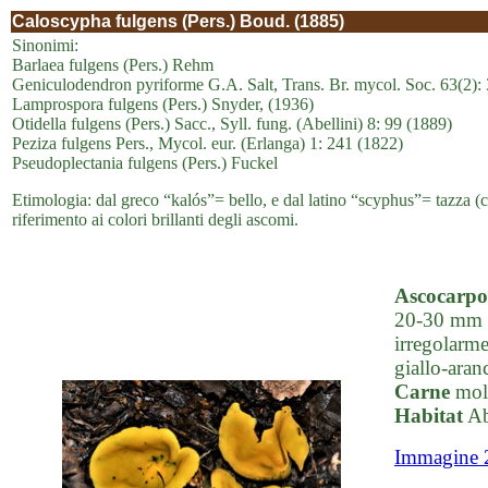
Caloscypha fulgens (Pers.) Boud. (1885)
Sinonimi:
Barlaea fulgens (Pers.) Rehm
Geniculodendron pyriforme G.A. Salt, Trans. Br. mycol. Soc. 63(2):
Lamprospora fulgens (Pers.) Snyder, (1936)
Otidella fulgens (Pers.) Sacc., Syll. fung. (Abellini) 8: 99 (1889)
Peziza fulgens Pers., Mycol. eur. (Erlanga) 1: 241 (1822)
Pseudoplectania fulgens (Pers.) Fuckel
Etimologia: dal greco “kalós”= bello, e dal latino “scyphus”= tazza (c
riferimento ai colori brillanti degli ascomi.
Ascocarpo
20-30 mm d
irregolarme
giallo-aran
Carne
molt
Habitat
Ab
Immagine 