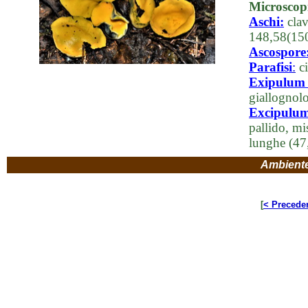
Microscop
Aschi:
clav
148,58(150
Ascospore
Parafisi
:
ci
Exipulum 
giallognolo
Excipulum 
pallido, mi
lunghe (47
Ambient
[
< Precede