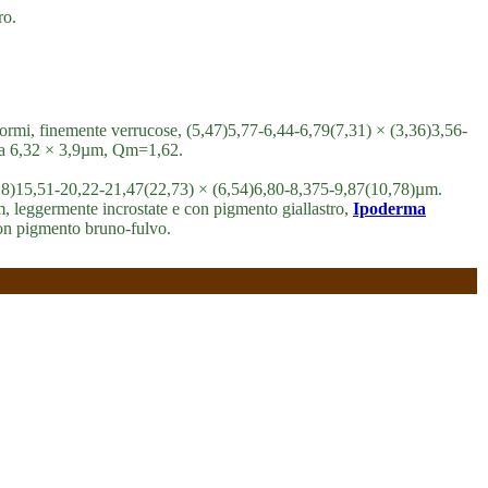
ro.
liformi, finemente verrucose, (5,47)5,77-6,44-6,79(7,31) × (3,36)3,56-
dia 6,32 × 3,9µm, Qm=1,62.
3,28)15,51-20,22-21,47(22,73) × (6,54)6,80-8,375-9,87(10,78)µm.
m, leggermente incrostate e con pigmento giallastro,
Ipoderma
con pigmento bruno-fulvo.