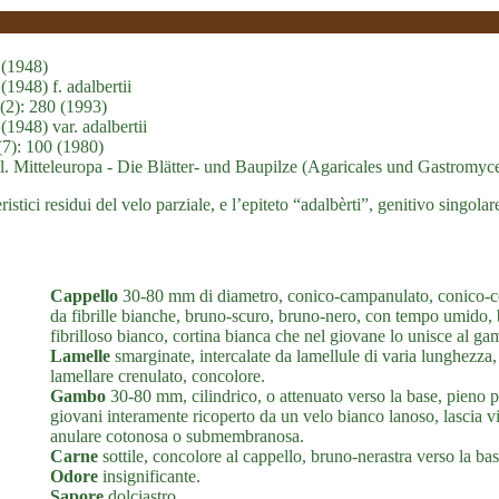
 (1948)
(1948) f. adalbertii
5(2): 280 (1993)
(1948) var. adalbertii
(7): 100 (1980)
. Mitteleuropa - Die Blätter- und Baupilze (Agaricales und Gastromycet
tteristici residui del velo parziale, e l’epiteto “adalbèrti”, genitivo sin
Cappello
30-80 mm di diametro, conico-campanulato, conico-co
da fibrille bianche, bruno-scuro, bruno-nero, con tempo umido, b
fibrilloso bianco, cortina bianca che nel giovane lo unisce al ga
Lamelle
smarginate, intercalate da lamellule di varia lunghezza, 
lamellare crenulato, concolore.
Gambo
30-80 mm, cilindrico, o attenuato verso la base, pieno pre
giovani interamente ricoperto da un velo bianco lanoso, lascia v
anulare cotonosa o submembranosa.
Carne
sottile, concolore al cappello, bruno-nerastra verso la bas
Odore
insignificante.
Sapore
dolciastro.