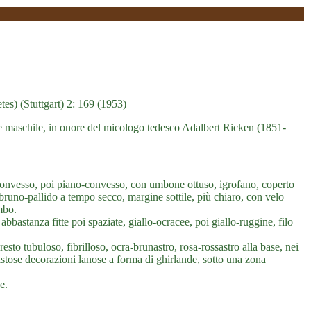
es) (Stuttgart) 2: 169 (1953)
golare maschile, in onore del micologo tedesco Adalbert Ricken (1851-
nvesso, poi piano-convesso, con umbone ottuso, igrofano, coperto
runo-pallido a tempo secco, margine sottile, più chiaro, con velo
mbo.
abbastanza fitte poi spaziate, giallo-ocracee, poi giallo-ruggine, filo
sto tubuloso, fibrilloso, ocra-brunastro, rosa-rossastro alla base, nei
istose decorazioni lanose a forma di ghirlande, sotto una zona
e.