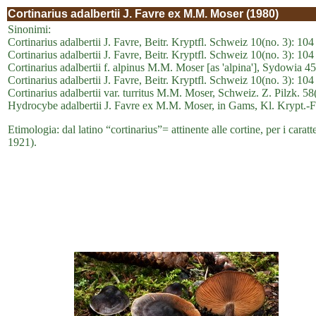
Cortinarius adalbertii J. Favre ex M.M. Moser (1980)
Sinonimi:
Cortinarius adalbertii J. Favre, Beitr. Kryptfl. Schweiz 10(no. 3): 104
Cortinarius adalbertii J. Favre, Beitr. Kryptfl. Schweiz 10(no. 3): 104 
Cortinarius adalbertii f. alpinus M.M. Moser [as 'alpina'], Sydowia 4
Cortinarius adalbertii J. Favre, Beitr. Kryptfl. Schweiz 10(no. 3): 104 
Cortinarius adalbertii var. turritus M.M. Moser, Schweiz. Z. Pilzk. 58
Hydrocybe adalbertii J. Favre ex M.M. Moser, in Gams, Kl. Krypt.-Fl
Etimologia: dal latino “cortinarius”= attinente alle cortine, per i cara
1921).