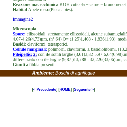
Reazione macrochimica
KOH cuticola + carne = bruno-nerast
Habitat
Abete rosso(Picea abies).
Immagine2
Microscopia
Spore:
ellissoidali, strettamente ellissoidali, alcune subamigda
4,07-4,26(4,73)µm, (n° 64),Q= (1,25)1,408 - 1,836(1,93), me
Basidi:
claviformi, tetrasporici.
Cellule marginali:
polimorfi, claviformi, ± basidioliformi, (1
Pileipellis:
2:
con ife sottili larghe (3,61)3,82-5,97-6,64(6,98)µ
differenziato con ife larghe (9,87 )13,788 - 32,226(33,06)µm, 
Giunti
a fibbia presenti.
Ambiente:
Boschi di aghifoglie
[
< Precedente
] [
HOME
] [
Seguente >
]