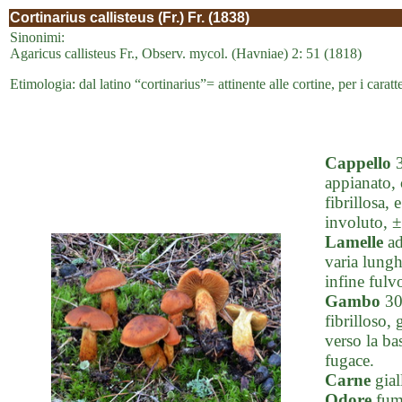
Cortinarius callisteus (Fr.) Fr. (1838)
Sinonimi:
Agaricus callisteus Fr., Observ. mycol. (Havniae) 2: 51 (1818)
Etimologia: dal latino “cortinarius”= attinente alle cortine, per i caratte
Cappello
3
appianato, 
fibrillosa,
involuto, ±
Lamelle
ad
varia lungh
infine fulv
Gambo
30-
fibrilloso, 
verso la ba
fugace.
Carne
gial
Odore
fum