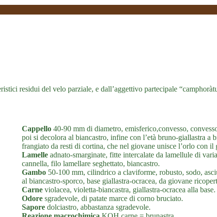
teristici residui del velo parziale, e dall’aggettivo partecipale “camphoràt
Cappello
40-90 mm di diametro, emisferico,convesso, convesso-app
poi si decolora al biancastro, infine con l’età bruno-giallastra 
frangiato da resti di cortina, che nel giovane unisce l’orlo con i
Lamelle
adnato-smarginate, fitte intercalate da lamellule di vari
cannella, filo lamellare seghettato, biancastro.
Gambo
50-100 mm, cilindrico a claviforme, robusto, sodo, asciutt
al biancastro-sporco, base giallastra-ocracea, da giovane ricoperto
Carne
violacea, violetta-biancastra, giallastra-ocracea alla base.
Odore
sgradevole, di patate marce di corno bruciato.
Sapore
dolciastro, abbastanza sgradevole.
Reazione macrochimica
KOH carne = brunastra