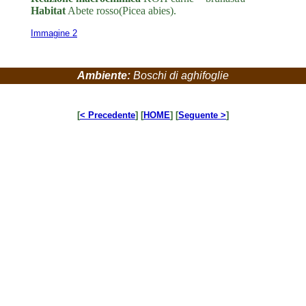
Habitat
Abete rosso(Picea abies).
Immagine 2
Ambiente:
Boschi di aghifoglie
[
< Precedente
] [
HOME
] [
Seguente >
]