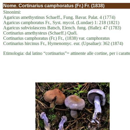
Nome.
Cortinarius camphoratus (Fr.) Fr. (1838)
Sinonimi:
Agaricus amethystinus Schaeff., Fung. Bavar. Palat. 4 (1774)
Agaricus camphoratus Fr., Syst. mycol. (Lundae) 1: 218 (1821)
Agaricus subviolascens Batsch, Elench. fung. (Halle): 47 (1783)
Cortinarius amethysteus (Schaeff.) Quél.
Cortinarius camphoratus (Fr.) Fr., (1838) var. camphoratus
Cortinarius hircinus Fr., Hymenomyc. eur. (Upsaliae): 362 (1874)
Etimologia: dal latino “cortinarius”= attinente alle cortine, per i carat