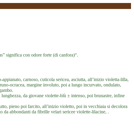
us” significa con odore forte (di canfora)“.
ianato, carnoso, cuticola sericea, asciutta, all’inizio violetta-lilla,
a bruno-ocracea, margine involuto, poi a lungo incurvato, ondulato,
l gambo.
a lunghezza, da giovane violette-blù ± intenso, poi brunastre, infine
o, pieno poi farcito, all’inizio violetto, poi in vecchiaia si decolora
 da abbondanti da fibrille velari sericee violette-lilacine, .