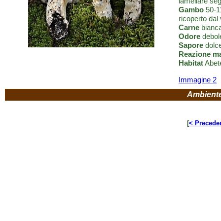
lamellare seg
Gambo
50-11
ricoperto dal
Carne
bianca
Odore
debole
Sapore
dolce
Reazione m
Habitat
Abete
Immagine 2
Ambient
[
< Precede