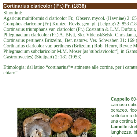
Cortinarius claricolor ( Fr.) Fr. (1838)
Sinonimi:
Agaricus multiformis d claricolor Fr., Observ. mycol. (Havniae) 2: 6
Gomphos claricolor (Fr.) Kuntze, Revis. gen. pl. (Leipzig) 2: 853 (1
Cortinarius triumphans var. claricolor (Fr.) Costantin & L.M. Dufour
Phlegmacium claricolor (Fr.) A. Blytt, Skr. VidenskSelsk. Christiania,
Cortinarius pertinens Britzelm., Ber. naturw. Ver. Schwaben 31: 169 
Cortinarius claricolor var. pertinens (Britzelm.) Rob. Henry, Revue M
Phlegmacium subclaricolor M.M. Moser [as 'subclavicolor'], in Gams,
Gastromycetes) (Stuttgart) 2: 181 (1953)
Etimologia: dal latino “cortinarius”= attinente alle cortine, per i caratte
chiaro”.
Cappello
60-
carnoso cutic
ocraceo, rico
sottoforma di
una cortina 
Lamelle
stret
lunghezza, bi