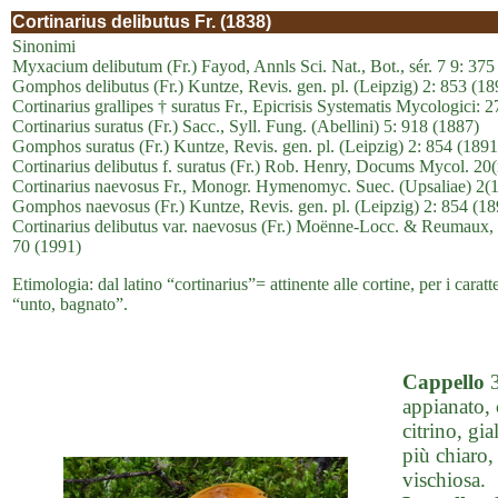
Cortinarius delibutus Fr. (1838)
Sinonimi
Myxacium delibutum (Fr.) Fayod, Annls Sci. Nat., Bot., sér. 7 9: 375
Gomphos delibutus (Fr.) Kuntze, Revis. gen. pl. (Leipzig) 2: 853 (18
Cortinarius grallipes † suratus Fr., Epicrisis Systematis Mycologici:
Cortinarius suratus (Fr.) Sacc., Syll. Fung. (Abellini) 5: 918 (1887)
Gomphos suratus (Fr.) Kuntze, Revis. gen. pl. (Leipzig) 2: 854 (1891
Cortinarius delibutus f. suratus (Fr.) Rob. Henry, Docums Mycol. 20(
Cortinarius naevosus Fr., Monogr. Hymenomyc. Suec. (Upsaliae) 2(1
Gomphos naevosus (Fr.) Kuntze, Revis. gen. pl. (Leipzig) 2: 854 (18
Cortinarius delibutus var. naevosus (Fr.) Moënne-Locc. & Reumaux
70 (1991)
Etimologia: dal latino “cortinarius”= attinente alle cortine, per i caratt
“unto, bagnato”.
Cappello
3
appianato, c
citrino, gi
più chiaro,
vischiosa.