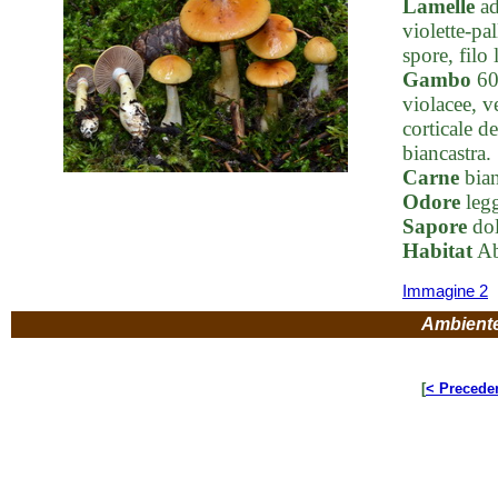
Lamelle
ad
violette-pal
spore, filo
Gambo
60
violacee, v
corticale d
biancastra.
Carne
bian
Odore
legg
Sapore
dol
Habitat
Ab
Immagine 2
Ambient
[
< Precede