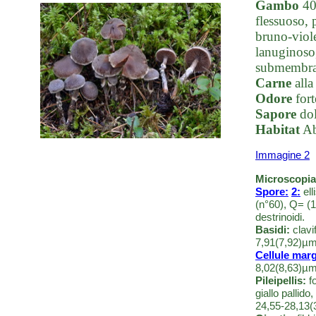
Gambo
40-
flessuoso, 
bruno-viole
lanuginoso,
submembran
Carne
alla
Odore
fort
Sapore
dol
Habitat
Ab
Immagine 2
Microscopia
Spore:
2:
ell
(n°60), Q= (
destrinoidi.
Basidi:
clavi
7,91(7,92)µm
Cellule marg
8,02(8,63)µm
Pileipellis:
fo
giallo pallid
24,55-28,13(