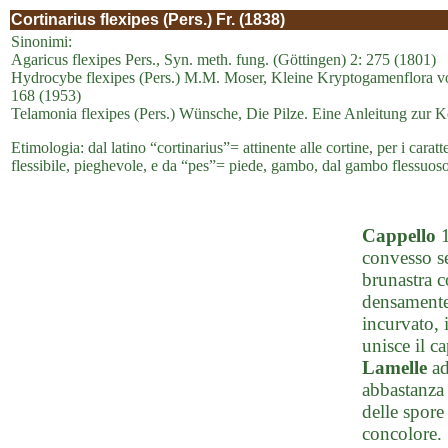
Cortinarius flexipes (Pers.) Fr. (1838)
Sinonimi:
Agaricus flexipes Pers., Syn. meth. fung. (Göttingen) 2: 275 (1801)
Hydrocybe flexipes (Pers.) M.M. Moser, Kleine Kryptogamenflora von
168 (1953)
Telamonia flexipes (Pers.) Wünsche, Die Pilze. Eine Anleitung zur K
Etimologia: dal latino “cortinarius”= attinente alle cortine, per i caratte
flessibile, pieghevole, e da “pes”= piede, gambo, dal gambo flessuoso
Cappello
1
convesso se
brunastra 
densamente
incurvato, 
unisce il c
Lamelle
ad
abbastanza 
delle spore
concolore.