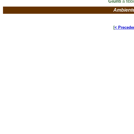
Giunti
a fibbi
Ambient
[
< Precede