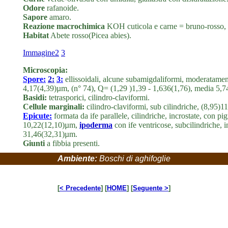
Odore
rafanoide.
Sapore
amaro.
Reazione macrochimica
KOH cuticola e carne = bruno-rosso,
Habitat
Abete rosso(Picea abies).
Immagine2
3
Microscopia:
Spore:
2:
3:
ellissoidali, alcune subamigdaliformi, moderatamen
4,17(4,39)µm, (n° 74), Q= (1,29 )1,39 - 1,636(1,76), media 5
Basidi:
tetrasporici, cilindro-claviformi.
Cellule marginali:
cilindro-claviformi, sub cilindriche, (8,95
Epicute:
formata da ife parallele, cilindriche, incrostate, con pi
10,22(12,10)µm,
ipoderma
con ife ventricose, subcilindriche, 
31,46(32,31)µm.
Giunti
a fibbia presenti.
Ambiente:
Boschi di aghifoglie
[
< Precedente
] [
HOME
] [
Seguente >
]