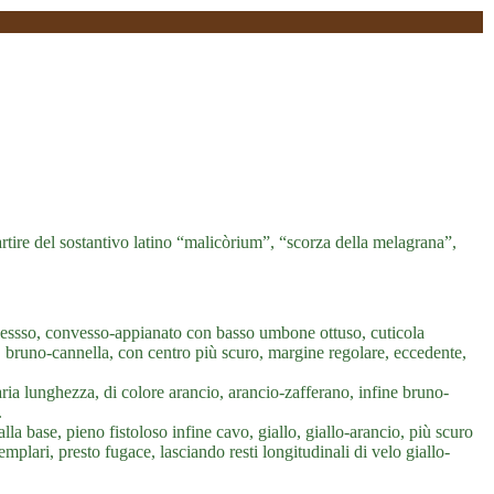
 partire del sostantivo latino “malicòrium”, “scorza della melagrana”,
ssso, convesso-appianato con basso umbone ottuso, cuticola
o, bruno-cannella, con centro più scuro, margine regolare, eccedente,
aria lunghezza, di colore arancio, arancio-zafferano, infine bruno-
.
a base, pieno fistoloso infine cavo, giallo, giallo-arancio, più scuro
mplari, presto fugace, lasciando resti longitudinali di velo giallo-
.