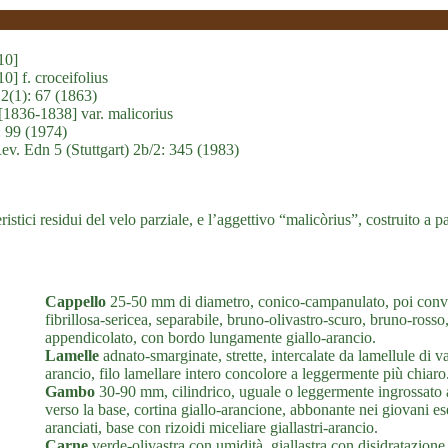
10]
0] f. croceifolius
2(1): 67 (1863)
 [1836-1838] var. malicorius
: 99 (1974)
v. Edn 5 (Stuttgart) 2b/2: 345 (1983)
teristici residui del velo parziale, e l’aggettivo “malicòrius”, costruito a
Cappello
25-50 mm di diametro, conico-campanulato, poi conve
fibrillosa-sericea, separabile, bruno-olivastro-scuro, bruno-ross
appendicolato, con bordo lungamente giallo-arancio.
Lamelle
adnato-smarginate, strette, intercalate da lamellule di v
arancio, filo lamellare intero concolore a leggermente più chiaro
Gambo
30-90 mm, cilindrico, uguale o leggermente ingrossato all
verso la base, cortina giallo-arancione, abbonante nei giovani ese
aranciati, base con rizoidi miceliare giallastri-arancio.
Carne
verde-olivastra con umidità, giallastra con disidratazione