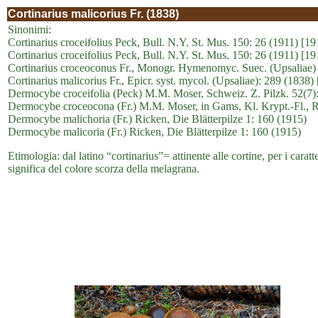
Cortinarius malicorius Fr. (1838)
Sinonimi:
Cortinarius croceifolius Peck, Bull. N.Y. St. Mus. 150: 26 (1911) [19
Cortinarius croceifolius Peck, Bull. N.Y. St. Mus. 150: 26 (1911) [191
Cortinarius croceoconus Fr., Monogr. Hymenomyc. Suec. (Upsaliae) 
Cortinarius malicorius Fr., Epicr. syst. mycol. (Upsaliae): 289 (1838)
Dermocybe croceifolia (Peck) M.M. Moser, Schweiz. Z. Pilzk. 52(7)
Dermocybe croceocona (Fr.) M.M. Moser, in Gams, Kl. Krypt.-Fl., Re
Dermocybe malichoria (Fr.) Ricken, Die Blätterpilze 1: 160 (1915)
Dermocybe malicoria (Fr.) Ricken, Die Blätterpilze 1: 160 (1915)
Etimologia: dal latino “cortinarius”= attinente alle cortine, per i carat
significa del colore scorza della melagrana.