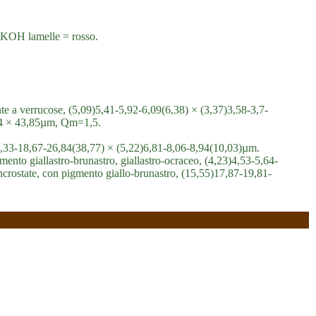
 KOH lamelle = rosso.
te a verrucose, (5,09)5,41-5,92-6,09(6,38) × (3,37)3,58-3,7-
,74 × 43,85µm, Qm=1,5.
)11,33-18,67-26,84(38,77) × (5,22)6,81-8,06-8,94(10,03)µm.
gmento giallastro-brunastro, giallastro-ocraceo, (4,23)4,53-5,64-
incrostate, con pigmento giallo-brunastro, (15,55)17,87-19,81-